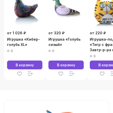
от 1 026 ₽
от 320 ₽
от 220 ₽
Игрушка «Кибер-
Игрушка «Голубь
Игрушка-по
голубь XL»
сизый»
«Тигр с фра
Завтр-р-ра 
0
0
диету»
0
В корзину
В корзину
В корзи