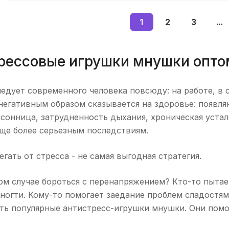
1
2
3
...
рессовые игрушки мнушки опто
едует современного человека повсюду: на работе, в с
негативным образом сказывается на здоровье: появля
сонница, затрудненность дыхания, хроническая устал
еще более серьезным последствиям.
егать от стресса - не самая выгодная стратегия.
ом случае бороться с перенапряжением? Кто-то пытае
 ногти. Кому-то помогает заедание проблем сладостя
ать популярные антистресс-игрушки мнушки. Они помо