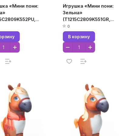
шка «Мини пони:
Игрушка «Мини пони:
а»
Зельна»
15C2809K552PU,
(T1215C2809K551GR,
5x5, Фиолетовый,
12x15x5, Зеленый,
0
талл,
Кристалл,
орзину
В корзину
огранулы
Микрогранулы
стирола)
полистирола)