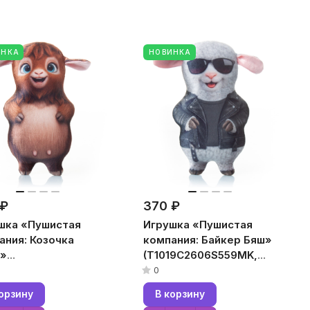
ИНКА
НОВИНКА
 ₽
370 ₽
шка «Пушистая
Игрушка «Пушистая
ания: Козочка
компания: Байкер Бяш»
»
(T1019C2606S559MK,
19C2606S560BR,
10x19x5, Разноцветный,
0
9x5, Коричневый,
Бархат, Микрогранулы
орзину
В корзину
ат, Микрогранулы
полистирола)