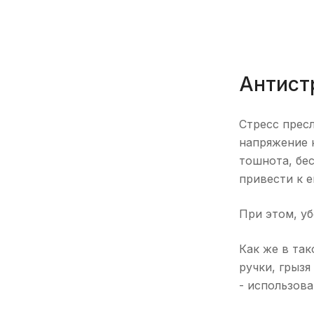
Антист
Стресс пресл
напряжение 
тошнота, бес
привести к 
При этом, уб
Как же в так
ручки, грызя
- использов