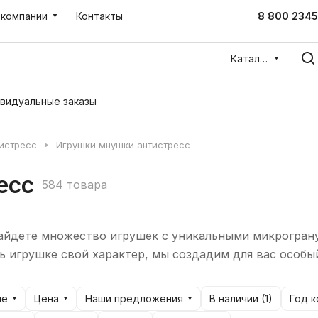
8 800 2345
 компании
Контакты
Каталог
видуальные заказы
тистресс
Игрушки мнушки антистресс
есс
584 товара
найдете множество игрушек с уникальными микрогра
ь игрушке свой характер, мы создадим для вас особы
ые
Цена
Наши предложения
Год к
В наличии (
1
)