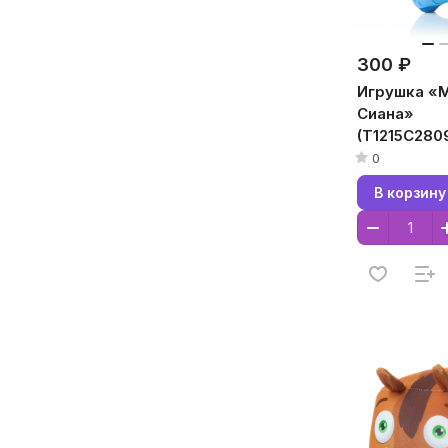
300 ₽
Игрушка «М
Сиана»
(T1215C280
12x15x5, Го
0
Кристалл,
В корзину
Микрогран
полистирол