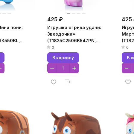
425 ₽
425
ини пони:
Игрушка «Грива удачи:
Игру
Звездочка»
Март
9K550BL,
(T1825C2506K547PN,
(T18
лубой,
18x25x7, Розовый,
18x2
0
0
Кристалл,
Крис
В корзину
В к
улы
Микрогранулы
Микр
а)
полистирола)
поли