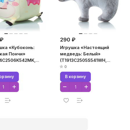
 ₽
290 ₽
шка «Кубоконь:
Игрушка «Настоящий
кая Пончи»
медведь: Белый»
14C2506K542MK,
(T1913C2505S541WH,
x14,
19x13x5, Белый, Бархат,
0
оцветный,
Микрогранулы
орзину
В корзину
талл,
полистирола)
огранулы
стирола)