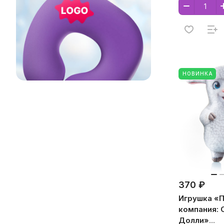
полистирол
НОВИНКА
370 ₽
Игрушка «
компания: 
Долли»