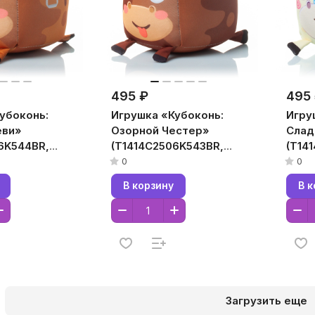
495 ₽
495
убоконь:
Игрушка «Кубоконь:
Игру
еви»
Озорной Честер»
Слад
6K544BR,
(T1414C2506K543BR,
(T14
Коричневый,
14x14x14, Коричневый,
14x14
0
0
Кристалл,
Разн
В корзину
В к
улы
Микрогранулы
Крис
а)
полистирола)
Микр
поли
Загрузить еще