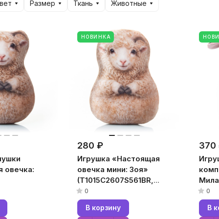
вет
Размер
Ткань
Животные
НОВИНКА
НОВ
280 ₽
370
нушки
Игрушка «Настоящая
Игру
 овечка:
овечка мини: Зоя»
комп
(T1015C2607S561BR,
Мила
7S562BR,
10x15x5, Коричневый,
(T10
0
0
Коричневый,
Бархат, Микрогранулы
10x1
В корзину
В к
крогранулы
полистирола)
Барх