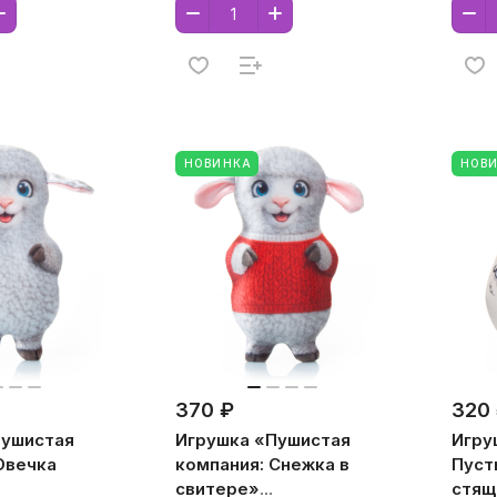
а)
поли
НОВИНКА
НОВ
370 ₽
320
Пушистая
Игрушка «Пушистая
Игру
Овечка
компания: Снежка в
Пуст
свитере»
стящ