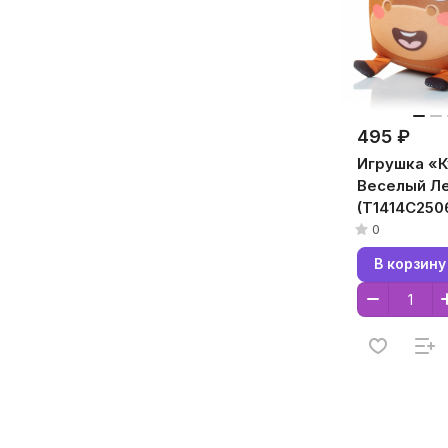
495 ₽
Игрушка «К
Веселый Л
(T1414C250
14x14x14, 
0
Кристалл,
В корзину
Микрогран
полистирол