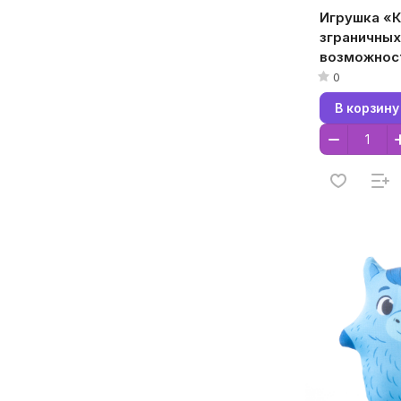
Игрушка «К
зграничных
возможнос
(T1622C26
0
16x22x7, Б
В корзину
Кристалл,
Микрогран
полистирол