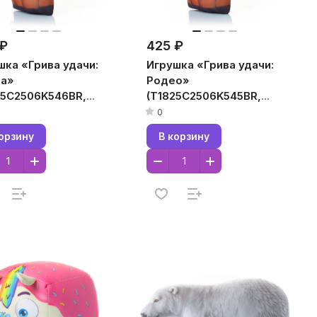
 ₽
425 ₽
шка «Грива удачи:
Игрушка «Грива удачи:
а»
Родео»
25C2506K546BR,
(T1825C2506K545BR,
5x7, Коричневый,
18x25x7, Коричневый,
0
талл,
Кристалл,
орзину
В корзину
огранулы
Микрогранулы
стирола)
полистирола)