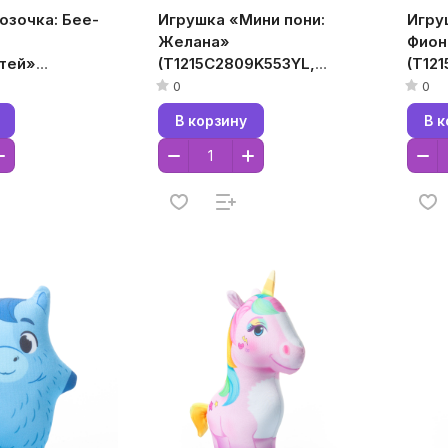
озочка: Бее-
Игрушка «Мини пони:
Игру
Желана»
Фион
тей»
(T1215C2809K553YL,
(T12
06K554WH,
12x15x5, Желтый,
12x1
0
0
елый,
Кристалл,
Крис
В корзину
В к
Микрогранулы
Микр
улы
полистирола)
поли
а)