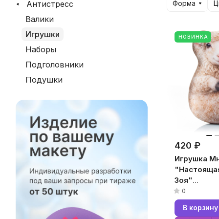
Антистресс
Форма
Ц
Валики
Игрушки
НОВИНКА
Наборы
Подголовники
Подушки
420 ₽
Игрушка М
"Настоящая
Зоя"
(T1825C260
0
18x25x10, 
В корзину
Бархат, Ми