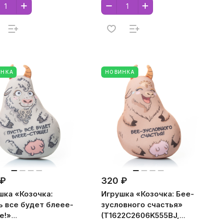
стирола)
ИНКА
НОВИНКА
 ₽
320 ₽
шка «Козочка:
Игрушка «Козочка: Бее-
ь все будет блеее-
зусловного счастья»
е!»
(T1622C2606K555BJ,