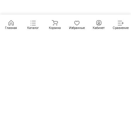
Главная
Каталог
Корзина
Избранные
Кабинет
Сравнение
Подписаться
на новости и акции
Подписаться
Компания
Информация
Помощь