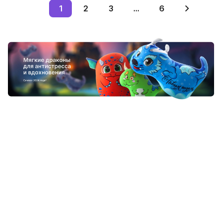
1
2
3
...
6