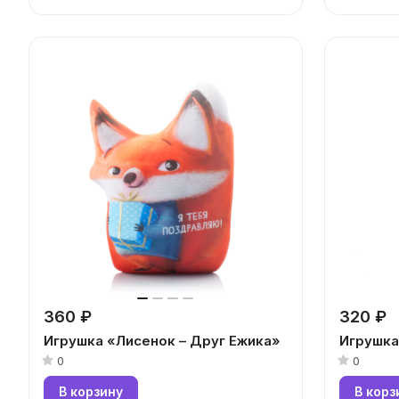
360 ₽
320 ₽
Игрушка «Лисенок – Друг Ежика»
Игрушка
0
0
В корзину
В корз