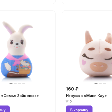
160 ₽
 «Семья Зайцевых»
Игрушка «Мини Кау»
0
ину
В корзину