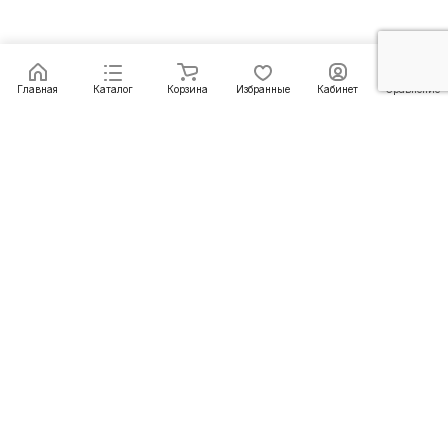
Главная
Каталог
Корзина
Избранные
Кабинет
Сравнение
Подписаться
на новости и акции
Подписаться
Компания
Информация
Помощь