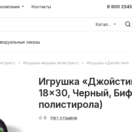
8 800 2345
 компании
Контакты
Каталог
видуальные заказы
тистресс
Игрушки мнушки антистресс
Игрушка «Джойстик»
Игрушка «Джойсти
18x30, Черный, Би
полистирола)
0
Нет отзывов