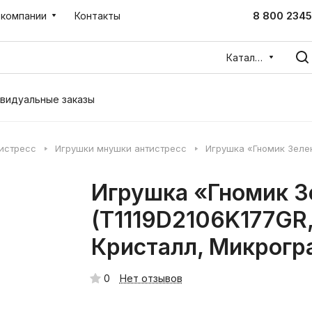
8 800 2345
 компании
Контакты
Каталог
видуальные заказы
тистресс
Игрушки мнушки антистресс
Игрушка «Гномик Зеле
Игрушка «Гномик 
(T1119D2106K177GR, 
Кристалл, Микрогр
0
Нет отзывов