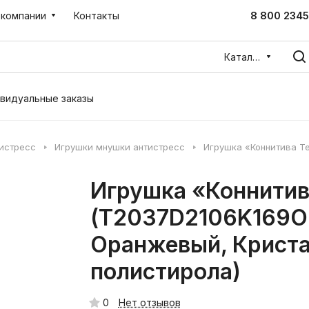
8 800 2345
 компании
Контакты
Каталог
видуальные заказы
тистресс
Игрушки мнушки антистресс
Игрушка «Коннитива Т
Игрушка «Коннитив
(T2037D2106K169OR
Оранжевый, Криста
полистирола)
0
Нет отзывов