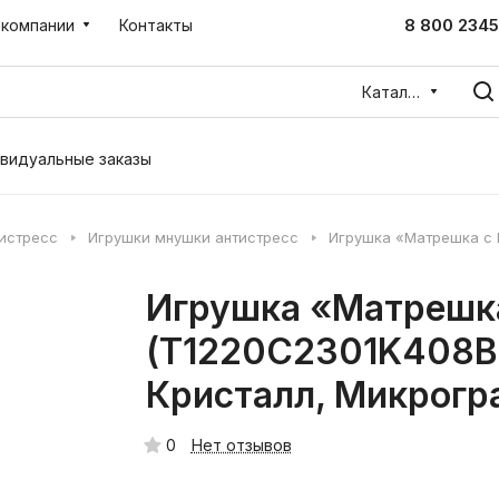
8 800 2345
 компании
Контакты
Каталог
видуальные заказы
тистресс
Игрушки мнушки антистресс
Игрушка «Матрешка с
Игрушка «Матрешк
(T1220C2301K408BU
Кристалл, Микрогр
0
Нет отзывов