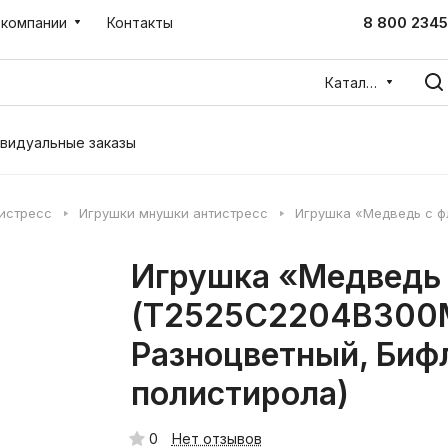
8 800 2345
 компании
Контакты
Каталог
видуальные заказы
тистресс
Игрушки мнушки антистресс
Игрушка «Медведь с ф
Игрушка «Медведь 
(T2525C2204B300M
Разноцветный, Биф
полистирола)
0
Нет отзывов