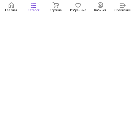
Главная
Каталог
Корзина
Избранные
Кабинет
Сравнение
Подписаться
на новости и акции
Подписаться
Компания
Информация
Помощь
8 800 2345 377
info@mnushki.ru