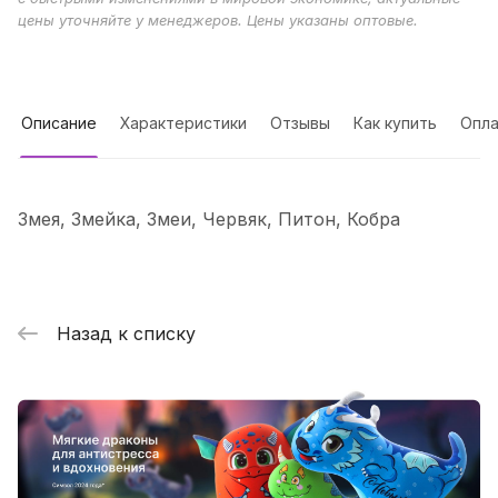
цены уточняйте у менеджеров. Цены указаны оптовые.
Описание
Характеристики
Отзывы
Как купить
Опла
Змея, Змейка, Змеи, Червяк, Питон, Кобра
Назад к списку