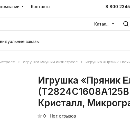
8 800 2345
 компании
Контакты
Каталог
видуальные заказы
тистресс
Игрушки мнушки антистресс
Игрушка «Пряник Елоч
Игрушка «Пряник Е
(T2824C1608A125BR
Кристалл, Микрогр
0
Нет отзывов