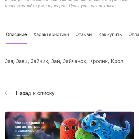
цены уточняйте у менеджеров. Цены указаны оптовые.
Описание
Характеристики
Отзывы
Как купить
Опла
Зая, Заяц, Зайчик, Зай, Зайченок, Кролик, Крол
Назад к списку