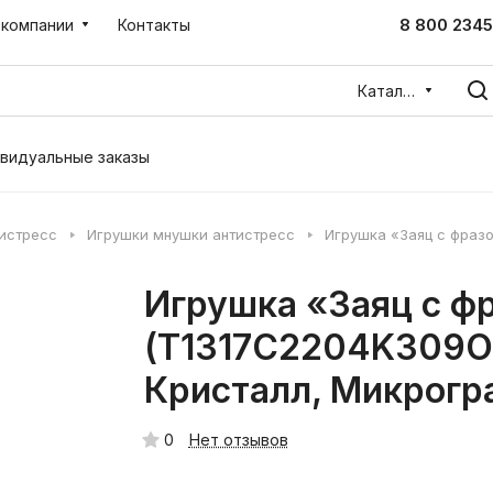
8 800 2345
 компании
Контакты
Каталог
видуальные заказы
тистресс
Игрушки мнушки антистресс
Игрушка «Заяц с фразо
Игрушка «Заяц с фр
(T1317C2204K309OR
Кристалл, Микрогр
0
Нет отзывов