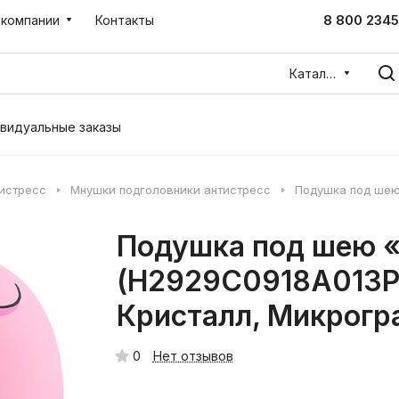
8 800 2345
 компании
Контакты
Каталог
видуальные заказы
тистресс
Мнушки подголовники антистресс
Подушка под ше
Подушка под шею 
(H2929C0918A013PN
Кристалл, Микрогр
0
Нет отзывов