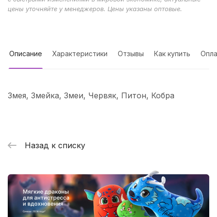
цены уточняйте у менеджеров. Цены указаны оптовые.
Описание
Характеристики
Отзывы
Как купить
Опла
Змея, Змейка, Змеи, Червяк, Питон, Кобра
Назад к списку