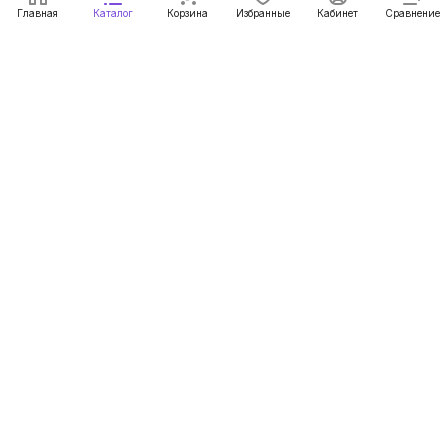
Главная
Каталог
Корзина
Избранные
Кабинет
Сравнение
Подписаться
на новости и акции
Подписаться
Компания
Информация
Помощь
8 800 2345 377
info@mnushki.ru