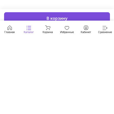
В корзину
Главная
Каталог
Корзина
Избранные
Кабинет
Сравнение
Подписаться
на новости и акции
Подписаться
Компания
Информация
Помощь