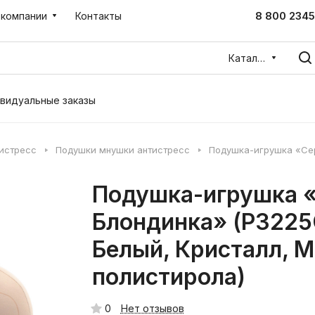
8 800 2345
 компании
Контакты
Каталог
видуальные заказы
тистресс
Подушки мнушки антистресс
Подушка-игрушка «Се
Подушка-игрушка «
Блондинка» (P322
Белый, Кристалл, 
полистирола)
0
Нет отзывов